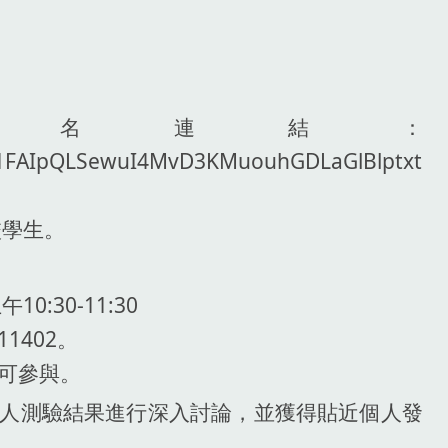
報名連結：
e/1FAIpQLSewuI4MvD3KMuouhGDLaGlBlptxt
校學生。
0:30-11:30
t11402。
均可參與。
人測驗結果進行深入討論，並獲得貼近個人發