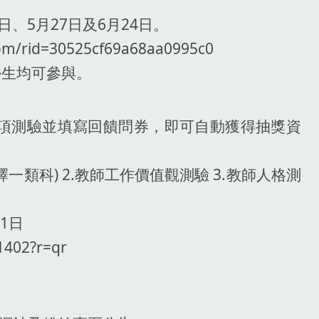
9日、5月27日及6月24日。
m/rid=30525cf69a68aa0995c0
學生均可參與。
三項測驗並填寫回饋問券，即可自動獲得抽獎資
擇一類科) 2.教師工作價值觀測驗 3.教師人格測
31日
1402?r=qr