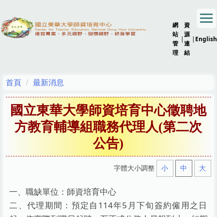
跳
到
網
資
主
站
源
要
|
|
English
管
連
內
理
結
容
區
首頁
最新消息
國立東華大學師資培育中心徵聘地
方教育輔導組職務代理人(第二次
公告)
字體大小調整
小
中
大
一、職缺單位：師資培育中心
二、代理期間：
預定自114年5月下旬簽約僱用之日