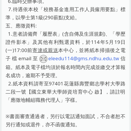
6.臨時交辦事項。
7.待遇依本校「校務基金進用工作人員僱用要點」標
準，
以學士第1級(290薪點)支給。
五、應徵資料:
1.意者請備齊「履歷表」(含自傳及生涯規劃)、「
學歷
證件影本」及其他有利甄選資料，於114年5月19日
(一)17:00前
寄達或親送
本中心，並將紙本掃描後之電
子檔email至
eleedu114@gms.ndhu.edu.tw
信
箱。紙本及電子檔均須於報名時間內完成並繳交才算報
名成功，逾期不予受理。
2.紙本資料請寄至97401花蓮縣壽豐鄉志學村大學路
二段一號【
國立東華大學師資培育中心 啟】，請註明
「應徵地輔組職務代理人」字樣。
※書面審查通過者，另行以電話通知面試，
不合者恕不
另行通知或退件，亦不函復通知。