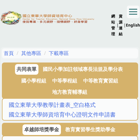
跳
到
網
資
主
站
源
要
|
|
English
管
連
內
理
結
容
區
首頁
其他專區
下載專區
共同表單
國民小學加註領域專長法規及學分表
國小學程組
中等學程組
中等教育實習組
地方教育輔導組
國立東華大學教學計畫表_空白格式
國立東華大學師資培育中心證明文件申請書
卓越師培獎學金
教育實習學生獎助學金