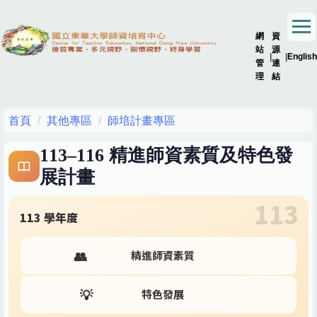
跳
到
網
資
主
站
源
|
|
English
要
管
連
內
理
結
容
區
首頁
其他專區
師培計畫專區
113–116 精進師資素質及特色發
展計畫
113
113 學年度
👥
精進師資素質
💡
特色發展