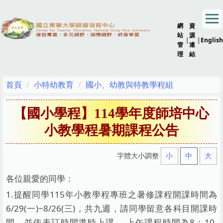
跳
到
網
資
主
站
源
要
|
|
English
管
連
內
理
結
容
區
首頁
小特幼教育
國小、幼教與特教學程組
【國小學程】114學年度師培中心
小教學程暑期課程公告
字體大小調整
小
中
大
各位親愛的同學：
1.提醒同學115年小教學程專班之暑修課程開課時間為
6/29(一)~8/26(三)，共九週，請同學留意各科目開課時
間，並依表訂時間準時上課。 上午課程時間為8：10-