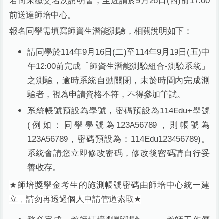
若尚未繳交名次證明書，至遲請於9月26日(四)前17:00
前送達師培中心。
報名同學需填寫師資生潛能測驗，相關說明如下：
請同學於
114
年
9
月
16
日
(二
)
至
114
年
9
月
19
日
(五
)中
午12:00
前完成「師資生潛能測驗組合
-
測驗系統」
之測驗，逾時系統自動關閉，未於時間內完成測
驗者，視為申請資格不符，不得參加筆試。
系統帳號預設為學號，密碼預設為
114Edu+
學號
(
例如：同學學號為
123A56789
，則帳號為
123A56789
，密碼預設為：
114Edu123456789)
。
系統會請您立即修改密碼，修改後密碼請自行妥
善收存。
★
師培獎學金考生的施測帳號密碼由師培中心統一建
立，請勿再透過個人申請管道索取
★