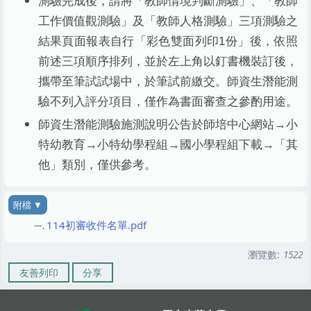
測驗完成後，請將「教師情境判斷測驗」、「教師
工作價值觀測驗」及「教師人格測驗」三項測驗之
結果頁面報表自行「彩色雙面列印
1
份」後，依照
前述三項順序排列，並於左上角以釘書機裝訂後，
攜帶至筆試試場中，於筆試前繳交。師資生潛能測
驗不列入評分項目，僅作為書面審查之參酌用途。
師資生潛能測驗施測說明公告於師培中心網站
→
小
特幼教育
→
小特幼學程組
→
國小學程組下載
→
「其
他」類別，僅供參考。
114初審收件名單.pdf
瀏覽數:
1522
友善列印
分享