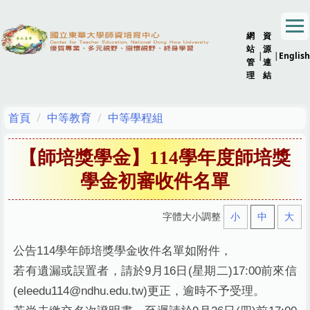
跳
到
網
資
主
站
源
要
|
|
English
管
連
內
理
結
容
區
首頁
中等教育
中等學程組
【師培獎學金】114學年度師培獎
學金初審收件名單
字體大小調整
小
中
大
公告114學年師培獎學金收件名單如附件，
若有遺漏或誤置者，請於9月16日(星期二)17:00前來信
(eleedu114@ndhu.edu.tw)更正，逾時不予受理。