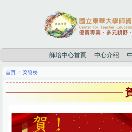
跳
到
主
要
內
容
區
師培中心首頁
中心介紹
首頁
榮譽榜