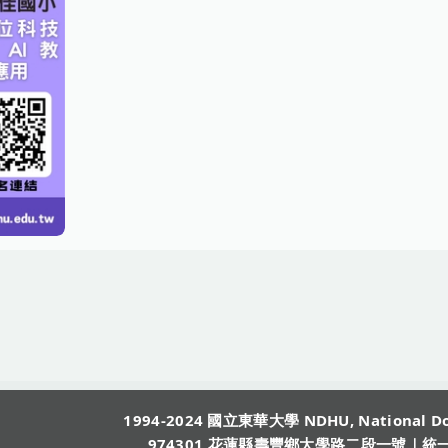
1994-2024 國立東華大學 NDHU, National Do
974301 花蓮縣壽豐鄉大學路二段一號｜統一編