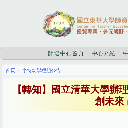
跳
到
主
要
內
容
區
師培中心首頁
中心介紹
首頁
小特幼學程組公告
【轉知】國立清華大學辦
創未來