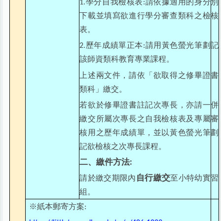
學分自我檢核表
請依據適用的身分別
1.
:
下載並填寫欲進行學分審查類科之檢核
表。
歷年成績單正本
請用黃色螢光筆劃記
2.
:
該師資類科教育專業課程。
上述兩文件，請依「欲取得之修畢證書
類科」繳交。
若欲於修畢證書註記次專長，亦請一併
繳交所屬次專長之自我檢核表及專屬審
核用之歷年成績單，並以黃色螢光筆劃
記欲檢核之次專長課程。
二、繳件方法
:
自行繳交
請於繳交期限內
至小特幼實習
組。
※紙本郵寄方案
: