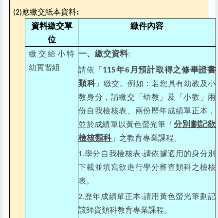
:
應繳交
紙本資料
(2)
資料繳交單
繳件內容
位
一、繳交資料
繳交給小特
:
幼實習組
年6月預計取得之修畢證書
請依「
115
類科
」繳交。例如：若您具有幼教及小
教身分，請繳交「幼教」及「小教」兩
份自我檢核表、兩份歷年成績單正本，
分別劃記欲
並於成績單以黃色螢光筆「
檢核類科
」之教育專業課程。
學分自我檢核表
請依據適用的身分別
1.
:
下載並填寫欲進行學分審查類科之檢核
表。
歷年成績單正本
請用黃色螢光筆劃記
2.
:
該師資類科教育專業課程。