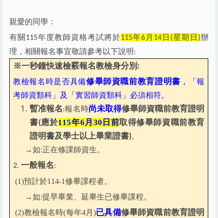
親愛的同學：
有關
年度教師資格考試將於
年
月
日
星期
日
辦
115
115
6
14
(
)
理，相關報名事宜敬請參考以下說明
:
※一秒鐘快速檢覈報名教檢身分別
:
修畢師資職前教育證明書
教檢報名時是否具備
，「報
考師資類科」及「實習師資類科」必須相符。
暫准報名
尚未取得
修畢師資職前教育證明
報名時
:
書
應於
115
年6月30日前
取得修畢師資職前教育
(
證明書及學士以上畢業證書
。
)
→如:正在修課師資生。
一般報名
2.
:
(1)預計於114-1修畢課程者。
→如:提早畢業、延畢生已修畢課程。
已具備
修畢師資職前教育證明
(2)教檢報名時(每年4月)