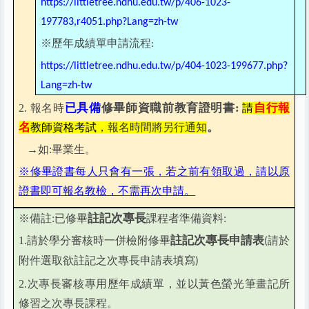
https://littletree.ndhu.edu.tw/p/406-1023-
197783,r4051.php?Lang=zh-tw
※歷年成績單申請流程
:
https://littletree.ndhu.edu.tw/p/404-1023-199677.php?
Lang=zh-tw
已具備
修畢師資職前教育證明書:
自行報
2. 報名時
請
名
。
教師資格考試
，
報名時間將另行通知
→如:畢業生。
※修畢證書每人只會有一張，若之前有領取過，請以原
證書即可報名教檢，不需再次申請。
註記次專長
※備註:已修畢
課程者準備資料:
註記次專長申請表
1.請於學分審核時一併檢附修畢
請於
(
附件選取欲註記之次專長申請表填寫
)
2.次專長審核專用歷年成績單，並以黃色螢光筆畫記所
修習之次專長課程。