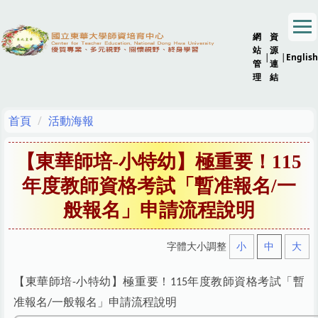
跳
到
網
資
主
站
源
要
|
|
English
管
連
內
理
結
容
區
首頁
活動海報
【東華師培-小特幼】極重要！115
年度教師資格考試「暫准報名/一
般報名」申請流程說明
字體大小調整
小
中
大
【東華師培
小特幼】極重要！
年度教師資格考試「暫
-
115
准報名
一般報名」申請流程說明
/