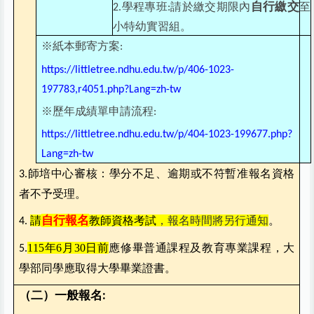
自行繳交
學程專班
請於繳交期限內
至
2.
:
小特幼實習組。
※紙本郵寄方案
:
https://littletree.ndhu.edu.tw/p/406-1023-
197783,r4051.php?Lang=zh-tw
※歷年成績單申請流程
:
https://littletree.ndhu.edu.tw/p/404-1023-199677.php?
Lang=zh-tw
師培中心審核：學分不足、逾期或不符暫准報名資格
3.
者不予受理。
自行報名
請
教師資格考試
，
報名時間將另行通知
。
4.
115
年6月30日前
應修畢普通課程及教育專業課程，大
5.
學部同學應取得大學畢業證書。
（二）一般報名
: