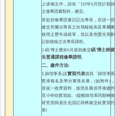
上述兩文件，請依「
年6月預計取得
115
之修畢證書類科」繳交。
若欲於修畢證書註記次專長，亦請一併
繳交所屬次專長之自我檢核表及專屬審
核用之歷年成績單，並以黃色螢光筆劃
記欲檢核之次專長課程。
碩/博士師資
3.碩/博士應於6月底前繳交
生普通課程修畢證明
。
二、繳件方法
:
實習代表
師培學系
請
填寫「師培學系
1.
:
暫准報名及學分審查名冊」(如附件)，
並統一收齊資料，按照名冊排序後繳件
至小特幼實習組。
提醒師培系同額轉換
(
研究所師資生也請記得將繳交給實習代
表
)