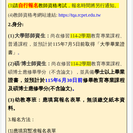
自行報名
(3
)
請
教師資格考試
，
報名時間將另行通知。
(4)
教師資格考網站連結:
https://tqa.rcpet.edu.tw
2.
身分:
(1)
大學部師資生：
尚在修習
114-2
學期
教育專業課程、
普通課程，並預計於
115
年7月5日前取得「大學畢業證
書」
。
(2)
碩/博士師資生：
尚在修習
114-2
學期
教育專業課程、
學士以上畢業
碩博士應修畢學分（不含論文），並具備
證書，並預計於
115
年6月30日前
修畢教育專業課程
及碩博士應修學分(不含論文)
。
(3)
幼教專班：應填寫報名表單，無須繳交紙本資
料。
3.
報名方法：
應填寫暫准報名表單
(1)