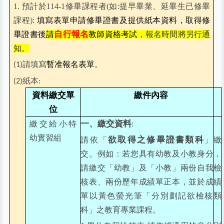
1. 預計於114-1修畢課程者(如:提早畢業、延畢生已修畢
課程):
填寫表單申請修畢證書及提供紙本資料，取得修
自行報名
畢證書後
請
教師資格考試
，
報名時間將另行通
知。
請填寫
暫准報名表單
。
(1)
紙本
(2)
:
資料繳交單
繳件內容
位
一、繳交資料
繳交給小特
:
幼實習組
欲取得之修畢證書類科
請依「
」繳
交。例如：若您具有幼教及小教身分，
請繳交「幼教」及「小教」兩份自我檢
核表、兩份歷年成績單正本，並於成績
單以黃色螢光筆「分別劃記欲檢核類
科」之教育專業課程。