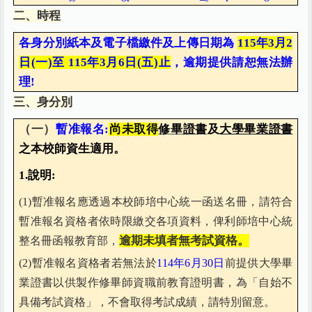
二、時程
各身分別紙本及電子檔繳件及上傳日期為
115
年3月2
日(一)至 115年3月6日(五)止
，逾期提供請恕無法辦
理!
三、身分別
（一）
暫准報名:
尚未取得
修畢證書
及
大學畢業證書
之本校師資生適用。
1.
說明:
(1)
暫准報名應透過本校師培中心統一函送名冊，請符合
暫准報名資格者依時限繳交各項資料，俾利師培中心統
逾期未填者無考試資格。
整名冊函報教育部，
(2)
暫准報名資格者若無法於
114
年6月30日
前提供大學畢
業證書以供製作修畢師資職前教育證明書，為「自始不
具備考試資格」，不會取得考試成績，請特別留意。