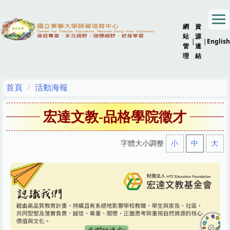
跳
到
網
資
主
站
源
要
|
|
English
管
連
內
理
結
容
區
首頁
活動海報
宏達文教-品格學院徵才
字體大小調整
小
中
大