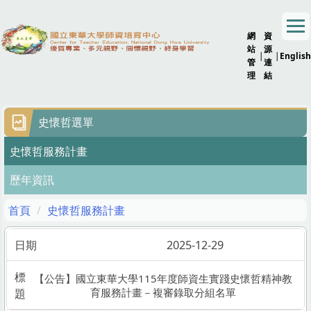
跳
到
網
資
主
站
源
要
|
|
English
管
連
內
理
結
容
區
史懷哲選單
史懷哲服務計畫
歷年資訊
首頁
史懷哲服務計畫
2025-12-29
【公告】國立東華大學115年度師資生實踐史懷哲精神教
育服務計畫－複審錄取分組名單