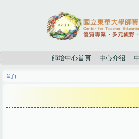
跳
到
主
要
內
容
區
師培中心首頁
中心介紹
首頁