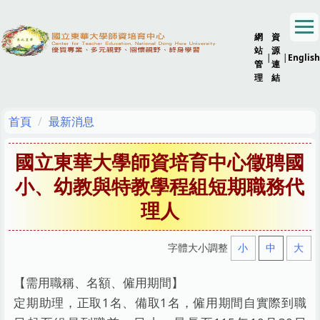
跳
到
網
資
主
站
源
要
|
|
English
管
連
內
理
結
容
區
首頁
最新消息
國立東華大學師資培育中心徵聘國
小、幼教與特教學程組短期職務代
理人
字體大小調整
小
中
大
【需用職稱、名額、僱用期間】
定期助理，正取1名、備取1名，僱用期間自實際到職