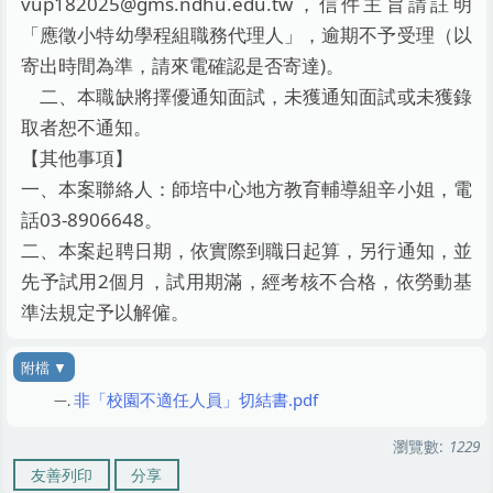
vup182025@gms.ndhu.edu.tw，信件主旨請註明
「應徵小特幼學程組職務代理人」，逾期不予受理（以
寄出時間為準，請來電確認是否寄達)。
二、本職缺將擇優通知面試，未獲通知面試或未獲錄
取者恕不通知。
【其他事項】
一、本案聯絡人：師培中心地方教育輔導組辛小姐，電
話03-8906648。
二、本案起聘日期，依實際到職日起算，另行通知，並
先予試用2個月，試用期滿，經考核不合格，依勞動基
準法規定予以解僱。
非「校園不適任人員」切結書.pdf
瀏覽數:
1229
友善列印
分享